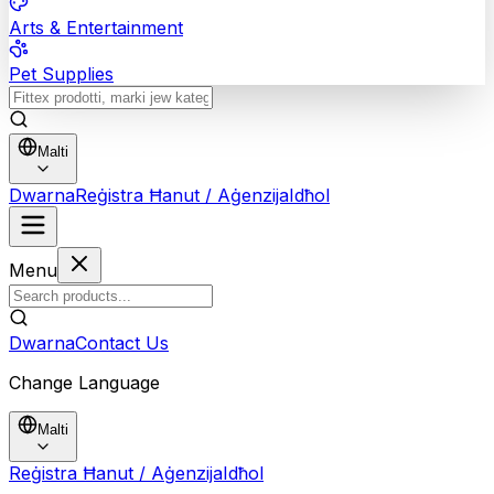
Arts & Entertainment
Pet Supplies
Malti
Dwarna
Reġistra Ħanut / Aġenzija
Idħol
Menu
Dwarna
Contact Us
Change Language
Malti
Reġistra Ħanut / Aġenzija
Idħol